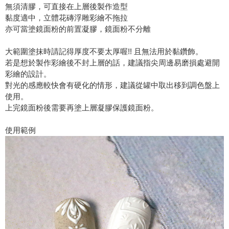
無須清膠，可直接在上層後製作造型
黏度適中，立體花磚浮雕彩繪不拖拉
亦可當塗鏡面粉的前置凝膠，鏡面粉不分離
大範圍塗抹時請記得厚度不要太厚喔!! 且無法用於黏鑽飾。
若是想於製作彩繪後不封上層的話，建議指尖周邊易磨損處避開
彩繪的設計。
對光的感應較快會有硬化的情形，建議從罐中取出移到調色盤上
使用。
上完鏡面粉後需要再塗上層凝膠保護鏡面粉。
使用範例