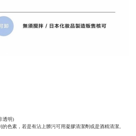
非透明)
到的色素，若是有沾上髒污可用凝膠清潔劑或是酒精清潔。