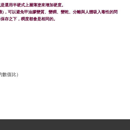
或是選用半硬式上層薄塗來增加硬度。
稀釋液)，可以避免甲油膠變質、變稠、變乾、分離與人體吸入毒性的問
與保存之下，稠度都會是相同的。
的數值比）