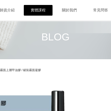
師資介紹
實體課程
關於我們
常見問答
BLOG
 霧面上層甲油膠 / 罐裝霧面凝膠