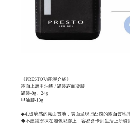
《PRESTO功能膠介紹》
霧面上層甲油膠 / 罐裝霧面凝膠
罐裝-8g、24g
甲油膠-13g
◆毛玻璃感的霧面質地，表面呈現凹凸感的霧面質地(
◆不建議塗抹在淺色彩膠上，容易會卡到生活上所碰