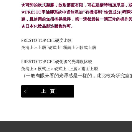
★可卸的軟式凝膠，故耐磨度有限，可在建構時增加厚度，
★PRESTO甲油膠系統中皆無添加"有機溶劑"性質成分(
題，且使用前無須搖晃攪拌，第一滴都最後一滴正常的操作
★日本化妝品製造販售許可。
PRESTO TOP GEL硬度比較
免清上＞上層=硬式上=霧面上＞軟式上層
PRESTO TOP GEL硬化後的光澤度比較
免清上＞軟式上＞硬式上=上層＞霧面上層
（一般肉眼來看的光澤感是一樣的，此比較為研究室
上一頁