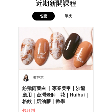
近期新開課程
包套
單支
蔡靜惠
紛飛雨葉白 ｜專業美甲｜沙龍
應用｜台灣老師｜花｜Huihui｜
格紋｜奶油膠｜教學
包月制